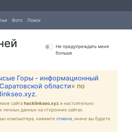
тьи
Фото
Поиск
ней
Не предупреждать меня
больше
ысые Горы - информационный
 Саратовской области
» по
linkseo.xyz
.
имое сайта
hacklinkseo.xyz
и настоятельно
х личных данных на сторонних сайтах.
стью компьютера, нажмите
отмена
, иначе вы будете