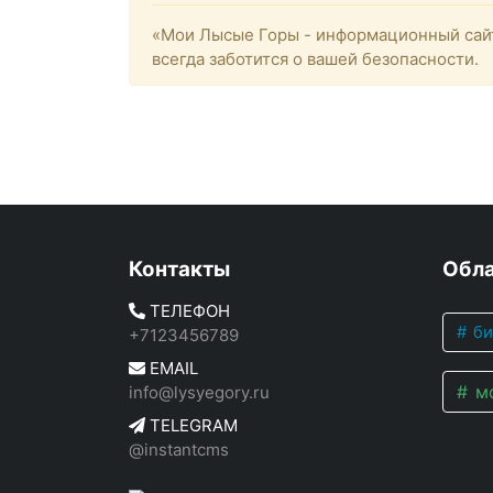
«Мои Лысые Горы - информационный сайт
всегда заботится о вашей безопасности.
Контакты
Обла
ТЕЛЕФОН
би
+7123456789
EMAIL
мо
info@lysyegory.ru
TELEGRAM
@instantcms