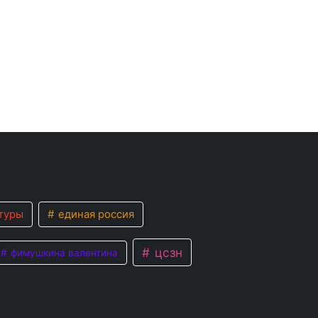
туры
единая россия
цсзн
фимушкина валентина