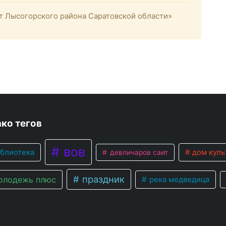
 Лысогорского района Саратовской области»
ко тегов
вов
блиотека
дом куль
девличаров саит
праздник
лодежь плюс
река медведица