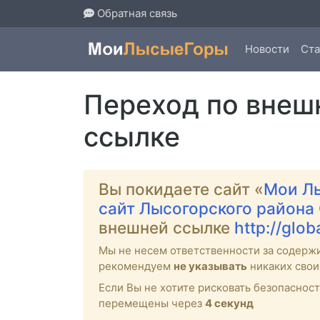
Обратная связь
Новости
Ста
Переход по внеш
ссылке
Вы покидаете сайт «
Мои Л
сайт Лысогорского района
внешней ссылке
http://glo
Мы не несем ответственности за содерж
рекомендуем
не указывать
никаких свои
Если Вы не хотите рисковать безопасно
перемещены через
4
секунд