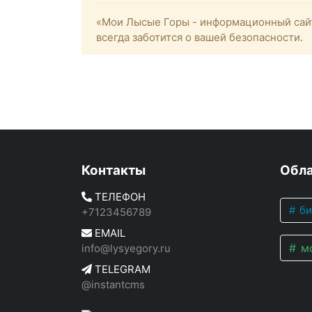
«Мои Лысые Горы - информационный сайт
всегда заботится о вашей безопасности.
Контакты
Обла
ТЕЛЕФОН
би
+7123456789
EMAIL
мо
info@lysyegory.ru
TELEGRAM
@instantcms