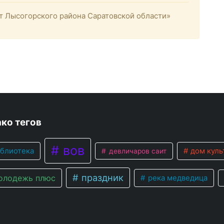
 Лысогорского района Саратовской области»
ко тегов
вов
блиотека
дом куль
девличаров саит
праздник
лодежь плюс
река медведица