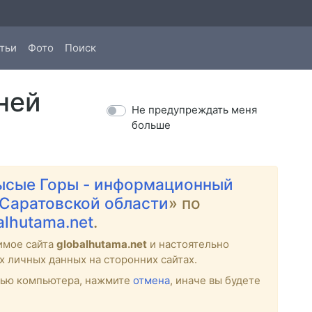
тьи
Фото
Поиск
ней
Не предупреждать меня
больше
ысые Горы - информационный
 Саратовской области
» по
balhutama.net
.
имое сайта
globalhutama.net
и настоятельно
х личных данных на сторонних сайтах.
стью компьютера, нажмите
отмена
, иначе вы будете