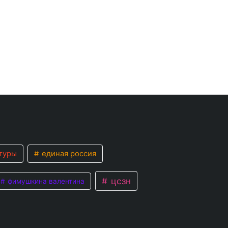
туры
единая россия
цсзн
фимушкина валентина