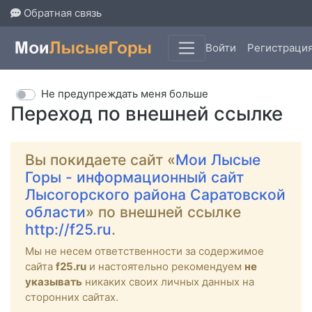
Обратная связь
Войти
Регистраци
Не предупреждать меня больше
Переход по внешней ссылке
Вы покидаете сайт «
Мои Лысые
Горы - информационный сайт
Лысогорского района Саратовской
области
» по внешней ссылке
http://f25.ru
.
Мы не несем ответственности за содержимое
сайта
f25.ru
и настоятельно рекомендуем
не
указывать
никаких своих личных данных на
сторонних сайтах.