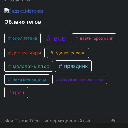
Облако тегов
вов
библиотека
девличаров саит
дом культуры
единая россия
праздник
молодежь плюс
река медведица
фимушкина валентина
цсзн
Мои Лысые Горы - информационный сайт
©
Лысогорского района Саратовской области
2026