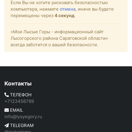
Если Вы не хотите рисковать безопасностью
компьютера, нажмите
отмена
, иначе вы будете
перемещены через
4
секунд
«Мои Лысые Горы - информационный сайт
Лысогорского района Саратовской области»
всегда заботится о вашей безопасности.
Контакты
ТЕЛЕФОН
+7123456789
EMAIL
info@lysyegory.ru
TELEGRAM
@instantcms