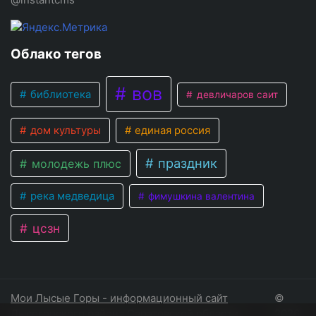
Облако тегов
вов
библиотека
девличаров саит
дом культуры
единая россия
праздник
молодежь плюс
река медведица
фимушкина валентина
цсзн
Мои Лысые Горы - информационный сайт
©
Лысогорского района Саратовской области
2026