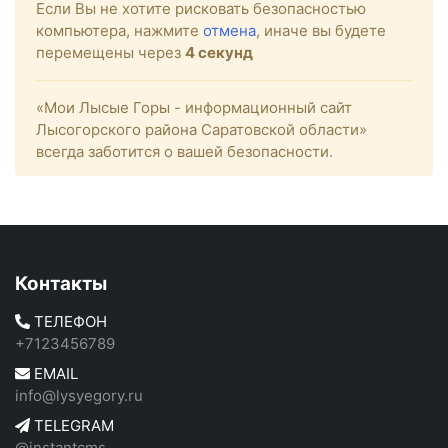
Если Вы не хотите рисковать безопасностью
компьютера, нажмите
отмена
, иначе вы будете
перемещены через
4
секунд
«Мои Лысые Горы - информационный сайт
Лысогорского района Саратовской области»
всегда заботится о вашей безопасности.
Контакты
ТЕЛЕФОН
+7123456789
EMAIL
info@lysyegory.ru
TELEGRAM
@instantcms