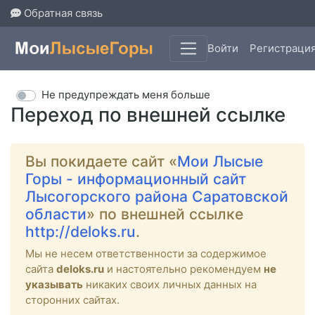
Обратная связь
Войти
Регистраци
Не предупреждать меня больше
Переход по внешней ссылке
Вы покидаете сайт «
Мои Лысые
Горы - информационный сайт
Лысогорского района Саратовской
области
» по внешней ссылке
http://deloks.ru
.
Мы не несем ответственности за содержимое
сайта
deloks.ru
и настоятельно рекомендуем
не
указывать
никаких своих личных данных на
сторонних сайтах.