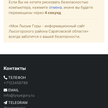
Если Вы не хотите рисковать безопасностью
компьютера, нажмите
отмена
, иначе вы будете
перемещены через
4
секунд
«Мои Лысые Горы - информационный сайт
Лысогорского района Саратовской области»
всегда заботится о вашей безопасности.
Контакты
ТЕЛЕФОН
+7123456789
EMAIL
info@lysyegory.ru
TELEGRAM
@instantcms