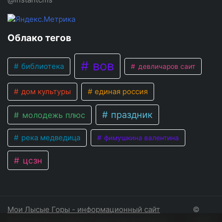
Облако тегов
вов
библиотека
девличаров саит
дом культуры
единая россия
праздник
молодежь плюс
река медведица
фимушкина валентина
цсзн
Мои Лысые Горы - информационный сайт
©
Лысогорского района Саратовской области
2026