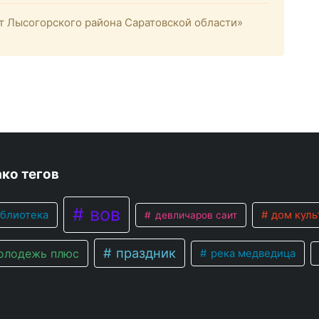
 Лысогорского района Саратовской области»
ко тегов
вов
блиотека
дом куль
девличаров саит
праздник
лодежь плюс
река медведица