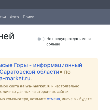
тьи
Фото
Поиск
ней
Не предупреждать меня
больше
ысые Горы - информационный
 Саратовской области
» по
wa-market.ru
.
имое сайта
daiwa-market.ru
и настоятельно
х личных данных на сторонних сайтах.
стью компьютера, нажмите
отмена
, иначе вы будете