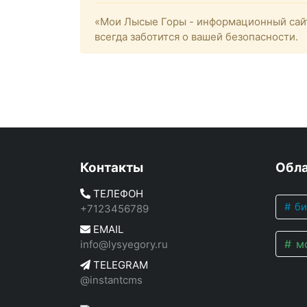
«Мои Лысые Горы - информационный сайт
всегда заботится о вашей безопасности.
Контакты
Обла
ТЕЛЕФОН
би
+7123456789
EMAIL
мо
info@lysyegory.ru
TELEGRAM
@instantcms