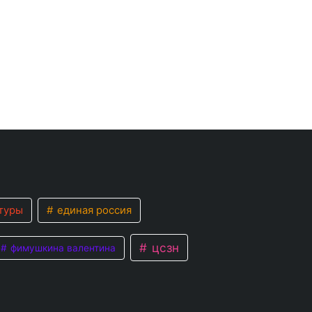
туры
единая россия
цсзн
фимушкина валентина