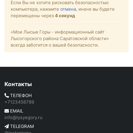
Если Вы не хотите рисковать безопасностью
компьютера, нажмите
отмена
, иначе вы будете
перемещены через
4
секунд
«Мои Лысые Горы - информационный сайт
Лысогорского района Саратовской области»
всегда заботится о вашей безопасности.
Контакты
ТЕЛЕФОН
+7123456789
EMAIL
info@lysyegory.ru
TELEGRAM
@instantcms