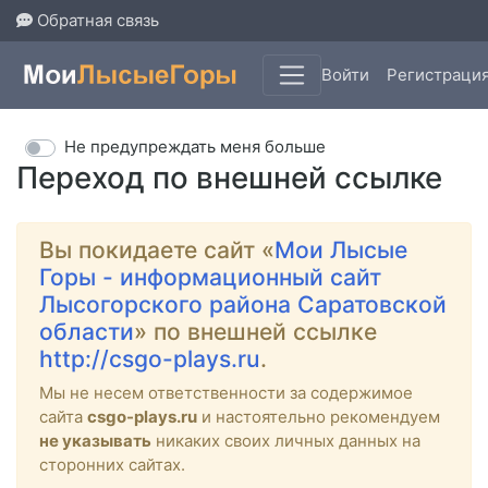
Обратная связь
Войти
Регистраци
Не предупреждать меня больше
Переход по внешней ссылке
Вы покидаете сайт «
Мои Лысые
Горы - информационный сайт
Лысогорского района Саратовской
области
» по внешней ссылке
http://csgo-plays.ru
.
Мы не несем ответственности за содержимое
сайта
csgo-plays.ru
и настоятельно рекомендуем
не указывать
никаких своих личных данных на
сторонних сайтах.