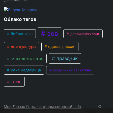
Облако тегов
вов
библиотека
девличаров саит
дом культуры
единая россия
праздник
молодежь плюс
река медведица
фимушкина валентина
цсзн
Мои Лысые Горы - информационный сайт
©
Лысогорского района Саратовской области
2026