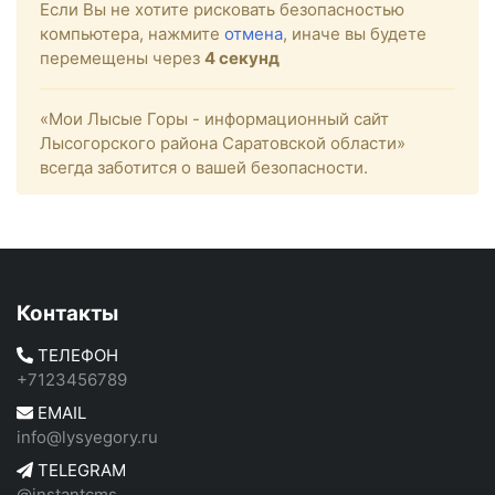
Если Вы не хотите рисковать безопасностью
компьютера, нажмите
отмена
, иначе вы будете
перемещены через
4
секунд
«Мои Лысые Горы - информационный сайт
Лысогорского района Саратовской области»
всегда заботится о вашей безопасности.
Контакты
ТЕЛЕФОН
+7123456789
EMAIL
info@lysyegory.ru
TELEGRAM
@instantcms