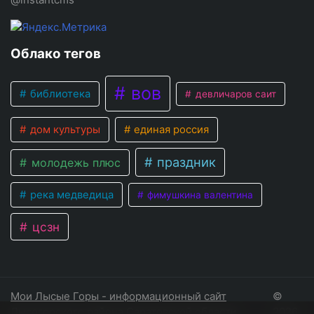
Облако тегов
вов
библиотека
девличаров саит
дом культуры
единая россия
праздник
молодежь плюс
река медведица
фимушкина валентина
цсзн
Мои Лысые Горы - информационный сайт
©
Лысогорского района Саратовской области
2026