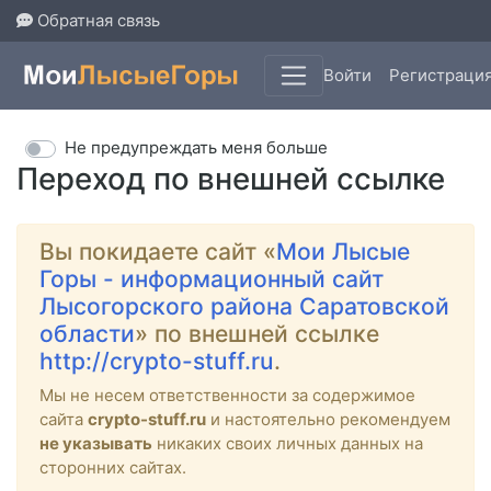
Обратная связь
Войти
Регистраци
Не предупреждать меня больше
Переход по внешней ссылке
Вы покидаете сайт «
Мои Лысые
Горы - информационный сайт
Лысогорского района Саратовской
области
» по внешней ссылке
http://crypto-stuff.ru
.
Мы не несем ответственности за содержимое
сайта
crypto-stuff.ru
и настоятельно рекомендуем
не указывать
никаких своих личных данных на
сторонних сайтах.