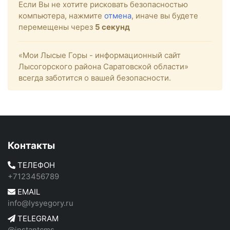
Если Вы не хотите рисковать безопасностью
компьютера, нажмите
отмена
, иначе вы будете
перемещены через
5
секунд
«Мои Лысые Горы - информационный сайт
Лысогорского района Саратовской области»
всегда заботится о вашей безопасности.
Контакты
ТЕЛЕФОН
+7123456789
EMAIL
info@lysyegory.ru
TELEGRAM
@instantcms