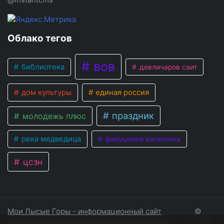
Облако тегов
вов
библиотека
девличаров саит
дом культуры
единая россия
праздник
молодежь плюс
река медведица
фимушкина валентина
цсзн
Мои Лысые Горы - информационный сайт
©
Лысогорского района Саратовской области
2026