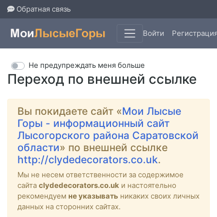
Обратная связь
Войти
Регистраци
Не предупреждать меня больше
Переход по внешней ссылке
Вы покидаете сайт «
Мои Лысые
Горы - информационный сайт
Лысогорского района Саратовской
области
» по внешней ссылке
http://clydedecorators.co.uk
.
Мы не несем ответственности за содержимое
сайта
clydedecorators.co.uk
и настоятельно
рекомендуем
не указывать
никаких своих личных
данных на сторонних сайтах.