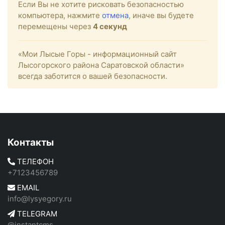
Если Вы не хотите рисковать безопасностью
компьютера, нажмите
отмена
, иначе вы будете
перемещены через
4
секунд
«Мои Лысые Горы - информационный сайт
Лысогорского района Саратовской области»
всегда заботится о вашей безопасности.
Контакты
ТЕЛЕФОН
+7123456789
EMAIL
info@lysyegory.ru
TELEGRAM
@instantcms