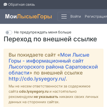
Обратная связь
Войти
Регистраци
Не предупреждать меня больше
Переход по внешней ссылке
Вы покидаете сайт «
Мои Лысые
Горы - информационный сайт
Лысогорского района Саратовской
области
» по внешней ссылке
http://cdo.lysyegory.ru/
.
Мы не несем ответственности за содержимое
сайта
cdo.lysyegory.ru
и настоятельно
рекомендуем
не указывать
никаких своих личных
данных на сторонних сайтах.