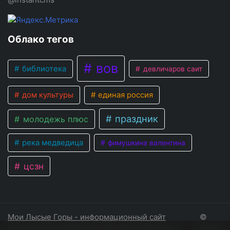
Облако тегов
вов
библиотека
девличаров саит
дом культуры
единая россия
праздник
молодежь плюс
река медведица
фимушкина валентина
цсзн
Мои Лысые Горы - информационный сайт
©
Лысогорского района Саратовской области
2026