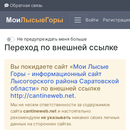
Обратная связь
Войти
Регистраци
Не предупреждать меня больше
Переход по внешней ссылке
Вы покидаете сайт «
Мои Лысые
Горы - информационный сайт
Лысогорского района Саратовской
области
» по внешней ссылке
http://cantineweb.net
.
Мы не несем ответственности за содержимое
сайта
cantineweb.net
и настоятельно
рекомендуем
не указывать
никаких своих личных
данных на сторонних сайтах.