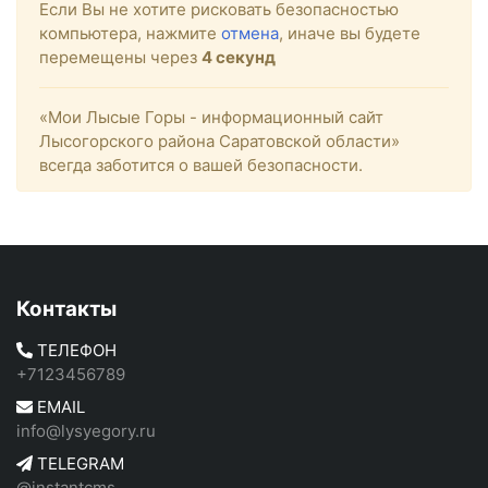
Если Вы не хотите рисковать безопасностью
компьютера, нажмите
отмена
, иначе вы будете
перемещены через
4
секунд
«Мои Лысые Горы - информационный сайт
Лысогорского района Саратовской области»
всегда заботится о вашей безопасности.
Контакты
ТЕЛЕФОН
+7123456789
EMAIL
info@lysyegory.ru
TELEGRAM
@instantcms