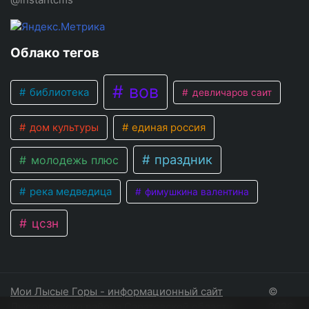
Облако тегов
вов
библиотека
девличаров саит
дом культуры
единая россия
праздник
молодежь плюс
река медведица
фимушкина валентина
цсзн
Мои Лысые Горы - информационный сайт
©
Лысогорского района Саратовской области
2026