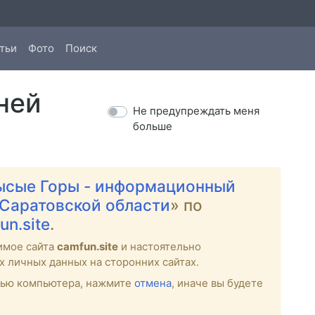
тьи
Фото
Поиск
ней
Не предупреждать меня
больше
ысые Горы - информационный
 Саратовской области
» по
un.site
.
имое сайта
camfun.site
и настоятельно
х личных данных на сторонних сайтах.
стью компьютера, нажмите
отмена
, иначе вы будете