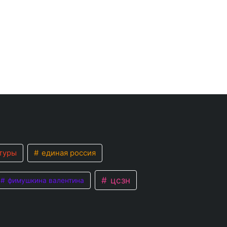
туры
единая россия
цсзн
фимушкина валентина