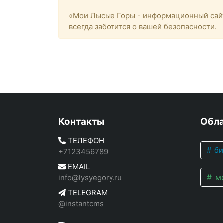
«Мои Лысые Горы - информационный сайт
всегда заботится о вашей безопасности.
Контакты
Обла
ТЕЛЕФОН
би
+7123456789
EMAIL
мо
info@lysyegory.ru
TELEGRAM
@instantcms