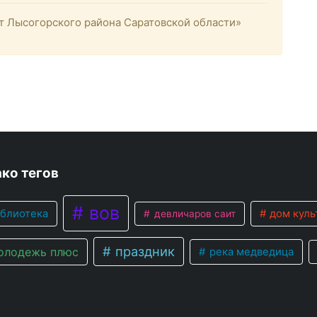
 Лысогорского района Саратовской области»
ко тегов
вов
блиотека
дом куль
девличаров саит
праздник
лодежь плюс
река медведица