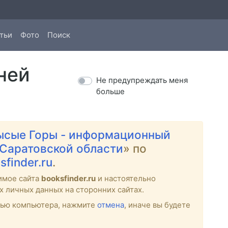
тьи
Фото
Поиск
ней
Не предупреждать меня
больше
ысые Горы - информационный
 Саратовской области
» по
sfinder.ru
.
имое сайта
booksfinder.ru
и настоятельно
х личных данных на сторонних сайтах.
стью компьютера, нажмите
отмена
, иначе вы будете