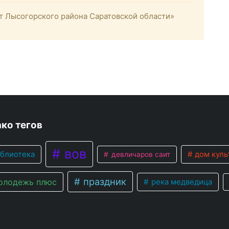
 Лысогорского района Саратовской области»
ко тегов
вов
блиотека
дом куль
девличаров саит
праздник
лодежь плюс
река медведица