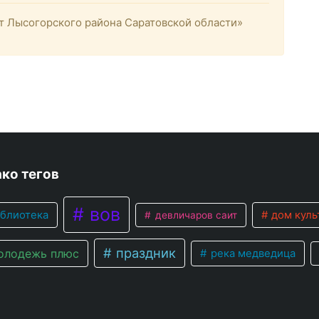
 Лысогорского района Саратовской области»
ко тегов
вов
блиотека
дом куль
девличаров саит
праздник
лодежь плюс
река медведица