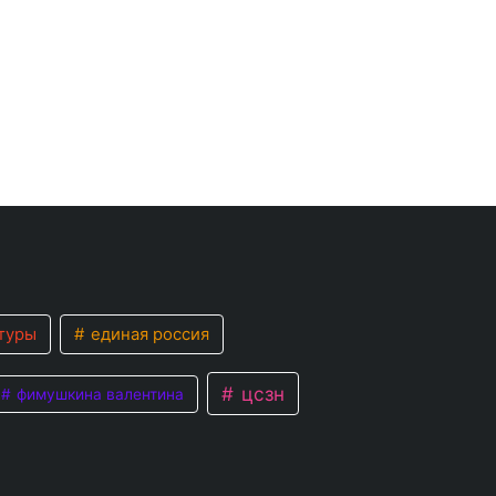
туры
единая россия
цсзн
фимушкина валентина