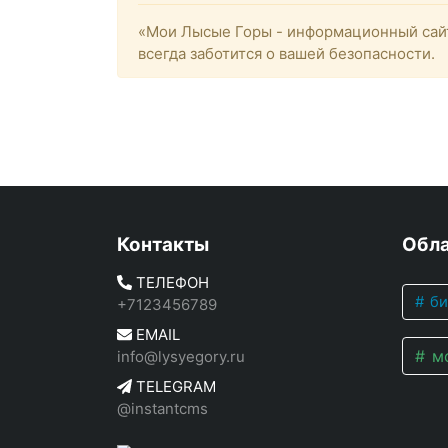
«Мои Лысые Горы - информационный сайт
всегда заботится о вашей безопасности.
Контакты
Обла
ТЕЛЕФОН
би
+7123456789
EMAIL
мо
info@lysyegory.ru
TELEGRAM
@instantcms