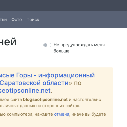
тьи
Фото
Поиск
ней
Не предупреждать меня
больше
ысые Горы - информационный
 Саратовской области
» по
seotipsonline.net
.
имое сайта
blogseotipsonline.net
и настоятельно
х личных данных на сторонних сайтах.
стью компьютера, нажмите
отмена
, иначе вы будете