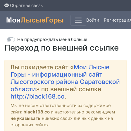
Обратная связь
Войти
Регистраци
Не предупреждать меня больше
Переход по внешней ссылке
Вы покидаете сайт «
Мои Лысые
Горы - информационный сайт
Лысогорского района Саратовской
области
» по внешней ссылке
http://black168.co
.
Мы не несем ответственности за содержимое
сайта
black168.co
и настоятельно рекомендуем
не указывать
никаких своих личных данных на
сторонних сайтах.