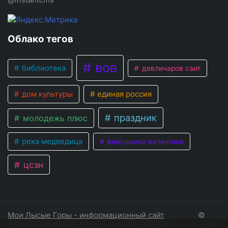
Облако тегов
вов
библиотека
девличаров саит
дом культуры
единая россия
праздник
молодежь плюс
река медведица
фимушкина валентина
цсзн
Мои Лысые Горы - информационный сайт
©
Лысогорского района Саратовской области
2026