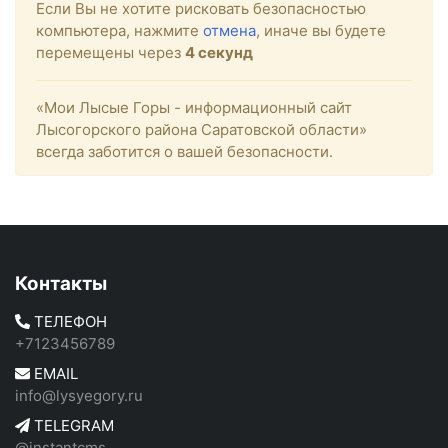
Если Вы не хотите рисковать безопасностью
компьютера, нажмите
отмена
, иначе вы будете
перемещены через
4
секунд
«Мои Лысые Горы - информационный сайт
Лысогорского района Саратовской области»
всегда заботится о вашей безопасности.
Контакты
ТЕЛЕФОН
+7123456789
EMAIL
info@lysyegory.ru
TELEGRAM
@instantcms