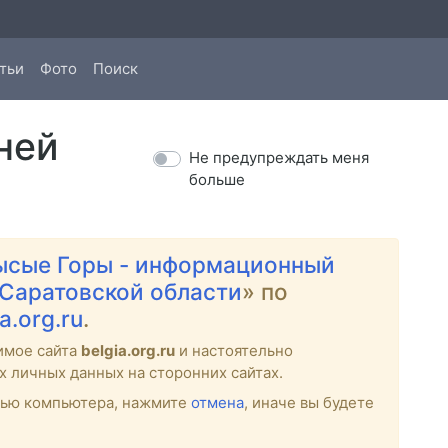
тьи
Фото
Поиск
ней
Не предупреждать меня
больше
ысые Горы - информационный
 Саратовской области
» по
ia.org.ru
.
имое сайта
belgia.org.ru
и настоятельно
х личных данных на сторонних сайтах.
стью компьютера, нажмите
отмена
, иначе вы будете