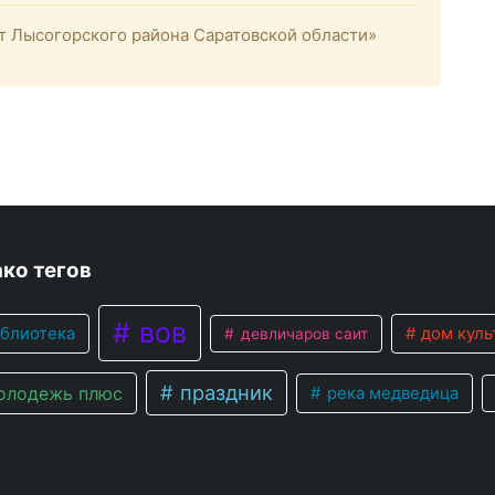
 Лысогорского района Саратовской области»
ко тегов
вов
блиотека
дом куль
девличаров саит
праздник
лодежь плюс
река медведица