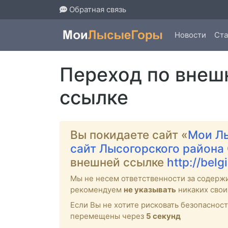
Обратная связь
Новости
Ста
Переход по внеш
ссылке
Вы покидаете сайт «
Мои Л
сайт Лысогорского района
внешней ссылке
http://belg
Мы не несем ответственности за содерж
рекомендуем
не указывать
никаких свои
Если Вы не хотите рисковать безопасно
перемещены через
4
секунд