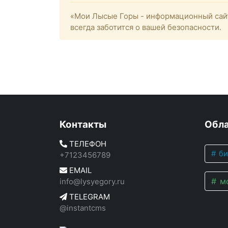
«Мои Лысые Горы - информационный сайт
всегда заботится о вашей безопасности.
Контакты
Обла
ТЕЛЕФОН
би
+7123456789
EMAIL
мо
info@lysyegory.ru
TELEGRAM
@instantcms