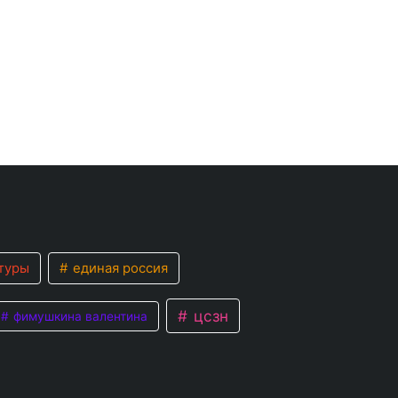
туры
единая россия
цсзн
фимушкина валентина