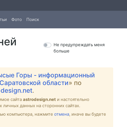
тьи
Фото
Поиск
ней
Не предупреждать меня
больше
ысые Горы - информационный
 Саратовской области
» по
odesign.net
.
имое сайта
astrodesign.net
и настоятельно
х личных данных на сторонних сайтах.
стью компьютера, нажмите
отмена
, иначе вы будете