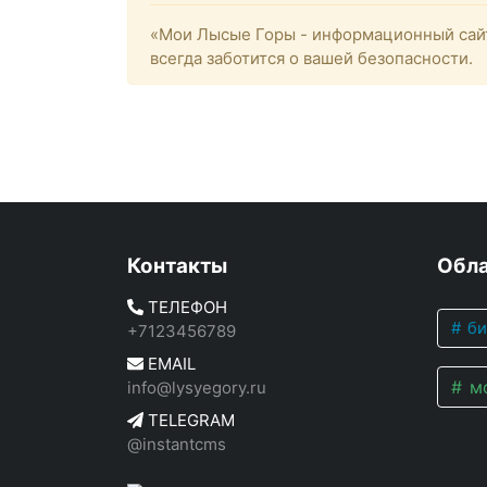
«Мои Лысые Горы - информационный сайт
всегда заботится о вашей безопасности.
Контакты
Обла
ТЕЛЕФОН
би
+7123456789
EMAIL
мо
info@lysyegory.ru
TELEGRAM
@instantcms