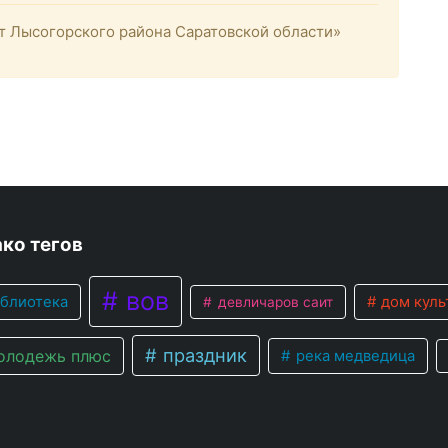
 Лысогорского района Саратовской области»
ко тегов
вов
блиотека
дом куль
девличаров саит
праздник
лодежь плюс
река медведица