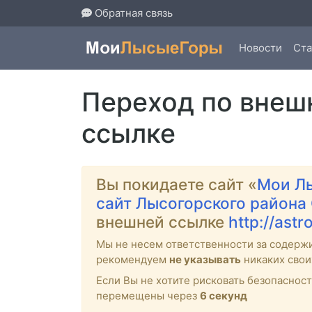
Обратная связь
Новости
Ста
Переход по внеш
ссылке
Вы покидаете сайт «
Мои Л
сайт Лысогорского района
внешней ссылке
http://astr
Мы не несем ответственности за содерж
рекомендуем
не указывать
никаких свои
Если Вы не хотите рисковать безопасно
перемещены через
6
секунд