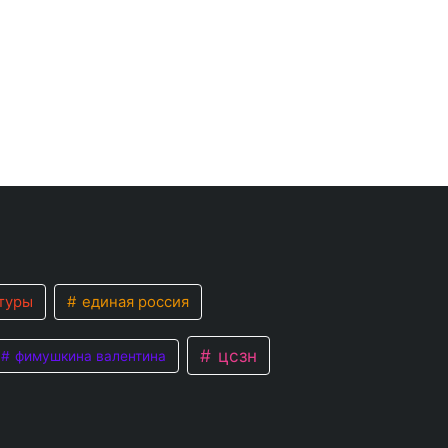
туры
единая россия
цсзн
фимушкина валентина