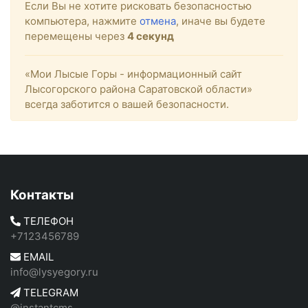
Если Вы не хотите рисковать безопасностью
компьютера, нажмите
отмена
, иначе вы будете
перемещены через
4
секунд
«Мои Лысые Горы - информационный сайт
Лысогорского района Саратовской области»
всегда заботится о вашей безопасности.
Контакты
ТЕЛЕФОН
+7123456789
EMAIL
info@lysyegory.ru
TELEGRAM
@instantcms