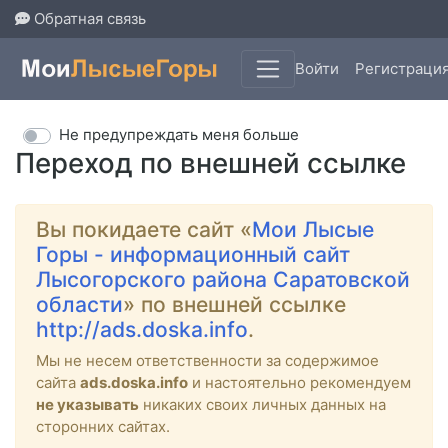
Обратная связь
Войти
Регистраци
Не предупреждать меня больше
Переход по внешней ссылке
Вы покидаете сайт «
Мои Лысые
Горы - информационный сайт
Лысогорского района Саратовской
области
» по внешней ссылке
http://ads.doska.info
.
Мы не несем ответственности за содержимое
сайта
ads.doska.info
и настоятельно рекомендуем
не указывать
никаких своих личных данных на
сторонних сайтах.