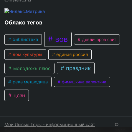
Облако тегов
вов
библиотека
девличаров саит
дом культуры
единая россия
праздник
молодежь плюс
река медведица
фимушкина валентина
цсзн
Мои Лысые Горы - информационный сайт
©
Лысогорского района Саратовской области
2026