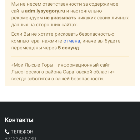
Мы не несем ответственности за содержимое
сайта
adm.lysyegory.ru
и настоятельно
рекомендуем
не указывать
никаких своих личных
данных на сторонних сайтах.
Если Вы не хотите рисковать безопасностью
компьютера, нажмите
отмена
, иначе вы будете
перемещены через
5
секунд
«Мои Лысые Горы - информационный сайт
Лысогорского района Саратовской области»
всегда заботится о вашей безопасности.
Контакты
ТЕЛЕФОН
+7123456789