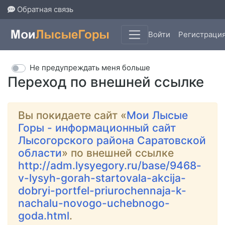
Обратная связь
Войти
Регистраци
Не предупреждать меня больше
Переход по внешней ссылке
Вы покидаете сайт «
Мои Лысые
Горы - информационный сайт
Лысогорского района Саратовской
области
» по внешней ссылке
http://adm.lysyegory.ru/base/9468-
v-lysyh-gorah-startovala-akcija-
dobryi-portfel-priurochennaja-k-
nachalu-novogo-uchebnogo-
goda.html
.