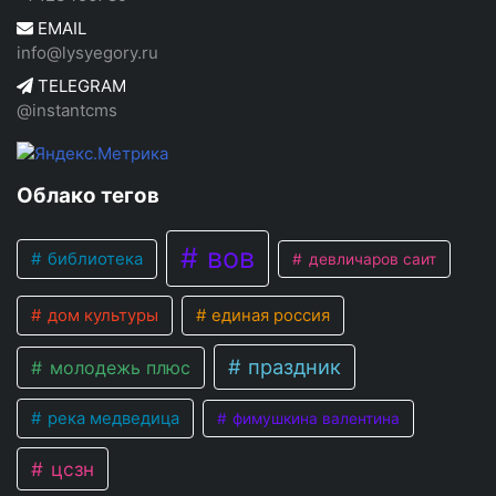
EMAIL
info@lysyegory.ru
TELEGRAM
@instantcms
Облако тегов
вов
библиотека
девличаров саит
дом культуры
единая россия
праздник
молодежь плюс
река медведица
фимушкина валентина
цсзн