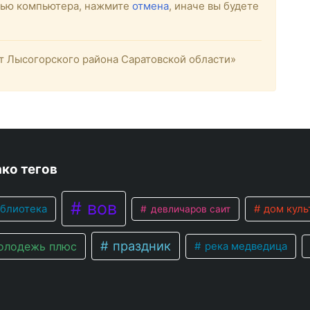
стью компьютера, нажмите
отмена
, иначе вы будете
 Лысогорского района Саратовской области»
ко тегов
вов
блиотека
дом куль
девличаров саит
праздник
лодежь плюс
река медведица