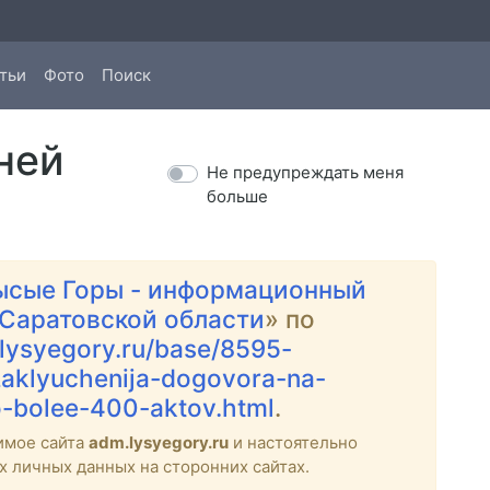
тьи
Фото
Поиск
ней
Не предупреждать меня
больше
ысые Горы - информационный
 Саратовской области
» по
.lysyegory.ru/base/8595-
zaklyuchenija-dogovora-na-
o-bolee-400-aktov.html
.
имое сайта
adm.lysyegory.ru
и настоятельно
х личных данных на сторонних сайтах.