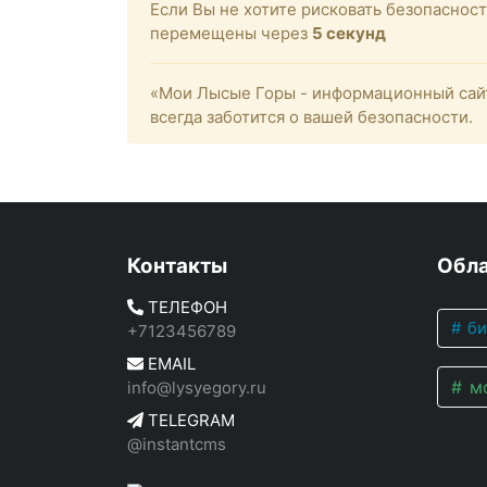
Если Вы не хотите рисковать безопасно
перемещены через
4
секунд
«Мои Лысые Горы - информационный сайт
всегда заботится о вашей безопасности.
Контакты
Обла
ТЕЛЕФОН
би
+7123456789
EMAIL
мо
info@lysyegory.ru
TELEGRAM
@instantcms