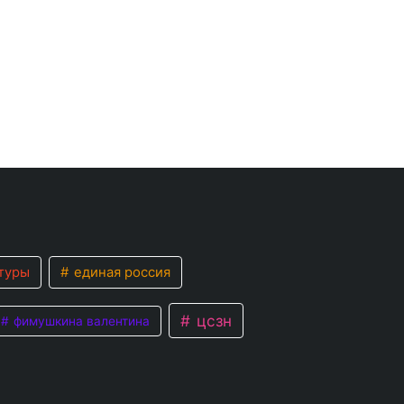
туры
единая россия
цсзн
фимушкина валентина