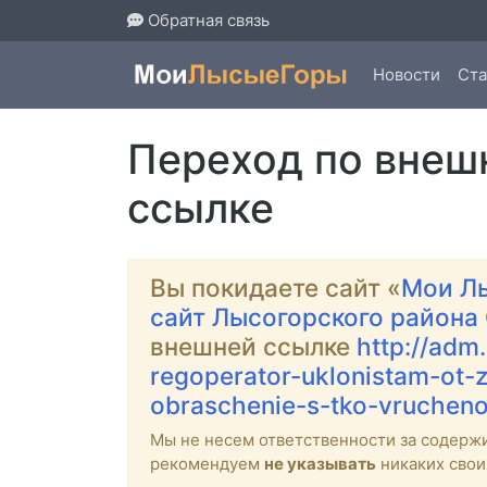
Обратная связь
Новости
Ста
Переход по внеш
ссылке
Вы покидаете сайт «
Мои Л
сайт Лысогорского района
внешней ссылке
http://adm
regoperator-uklonistam-ot-
obraschenie-s-tko-vruchen
Мы не несем ответственности за содерж
рекомендуем
не указывать
никаких свои