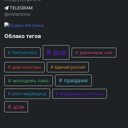
TELEGRAM
@instantcms
Облако тегов
вов
библиотека
девличаров саит
дом культуры
единая россия
праздник
молодежь плюс
река медведица
фимушкина валентина
цсзн