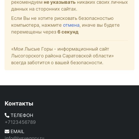
рекомендуем
не указывать
никаких своих личных
данных на сторонних сайтах.
Если Вы не хотите рисковать безопасностью
компьютера, нажмите
отмена
, иначе вы будете
перемещены через
5
секунд
«Мои Лысые Горы - информационный сайт
Лысогорского района Саратовской области»
всегда заботится о вашей безопасности.
Контакты
ТЕЛЕФОН
+7123456789
EMAIL
info@lysyegory.ru