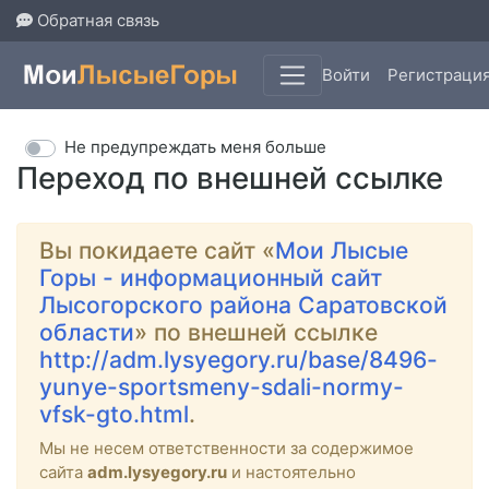
Обратная связь
Войти
Регистраци
Не предупреждать меня больше
Переход по внешней ссылке
Вы покидаете сайт «
Мои Лысые
Горы - информационный сайт
Лысогорского района Саратовской
области
» по внешней ссылке
http://adm.lysyegory.ru/base/8496-
yunye-sportsmeny-sdali-normy-
vfsk-gto.html
.
Мы не несем ответственности за содержимое
сайта
adm.lysyegory.ru
и настоятельно