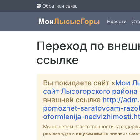
Обратная связь
Новости
Ста
Переход по внеш
ссылке
Вы покидаете сайт «
Мои Л
сайт Лысогорского района
внешней ссылке
http://adm
pomozhet-saratovcam-razob
oformlenija-nedvizhimosti.h
Мы не несем ответственности за содерж
рекомендуем
не указывать
никаких свои