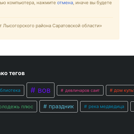
стью компьютера, нажмите
отмена
, иначе вы будете
 Лысогорского района Саратовской области»
ко тегов
вов
блиотека
дом куль
девличаров саит
праздник
лодежь плюс
река медведица