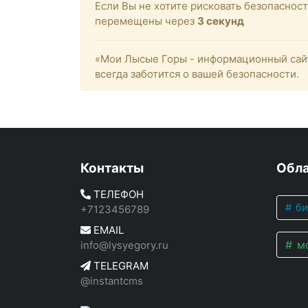
Если Вы не хотите рисковать безопасно
перемещены через
3
секунд
«Мои Лысые Горы - информационный сайт
всегда заботится о вашей безопасности.
Контакты
Обла
ТЕЛЕФОН
би
+7123456789
EMAIL
мо
info@lysyegory.ru
TELEGRAM
@instantcms