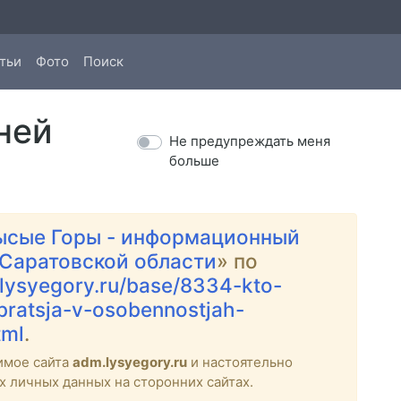
тьи
Фото
Поиск
ней
Не предупреждать меня
больше
ысые Горы - информационный
 Саратовской области
» по
.lysyegory.ru/base/8334-kto-
ratsja-v-osobennostjah-
tml
.
имое сайта
adm.lysyegory.ru
и настоятельно
х личных данных на сторонних сайтах.