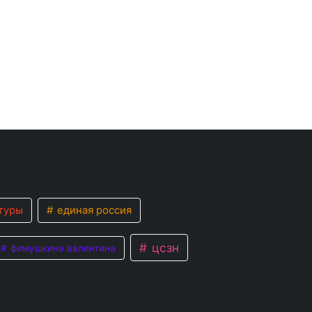
туры
единая россия
цсзн
фимушкина валентина