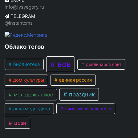
EMAIL
info@lysyegory.ru
TELEGRAM
@instantcms
Облако тегов
вов
библиотека
девличаров саит
дом культуры
единая россия
праздник
молодежь плюс
река медведица
фимушкина валентина
цсзн