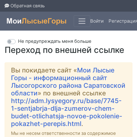
Обратная связь
Войти
Регистраци
Не предупреждать меня больше
Переход по внешней ссылке
Вы покидаете сайт «
Мои Лысые
Горы - информационный сайт
Лысогорского района Саратовской
области
» по внешней ссылке
http://adm.lysyegory.ru/base/7745-
1-sentjabrja-dlja-zumerov-chem-
budet-otlichatsja-novoe-pokolenie-
pokazhet-perepis.html
.
Мы не несем ответственности за содержимое