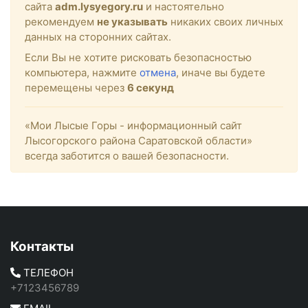
сайта
adm.lysyegory.ru
и настоятельно
рекомендуем
не указывать
никаких своих личных
данных на сторонних сайтах.
Если Вы не хотите рисковать безопасностью
компьютера, нажмите
отмена
, иначе вы будете
перемещены через
5
секунд
«Мои Лысые Горы - информационный сайт
Лысогорского района Саратовской области»
всегда заботится о вашей безопасности.
Контакты
ТЕЛЕФОН
+7123456789