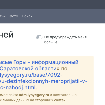
тьи
Фото
Поиск
ней
Не предупреждать меня
больше
ысые Горы - информационный
 Саратовской области
» по
.lysyegory.ru/base/7092-
u-dezinfekcionnyh-meroprijatii-v-
ic-nahodj.html
.
имое сайта
adm.lysyegory.ru
и настоятельно
х личных данных на сторонних сайтах.