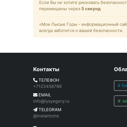
Если Вы не хотите рисковать безопасно
перемещены через
4
секунд
«Мои Лысые Горы - информационный сайт
всегда заботится о вашей безопасности.
Контакты
Обла
ТЕЛЕФОН
би
+7123456789
EMAIL
мо
info@lysyegory.ru
TELEGRAM
@instantcms