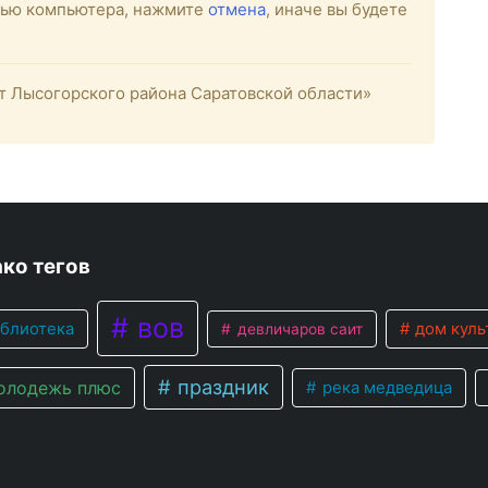
стью компьютера, нажмите
отмена
, иначе вы будете
 Лысогорского района Саратовской области»
ко тегов
вов
блиотека
дом куль
девличаров саит
праздник
лодежь плюс
река медведица