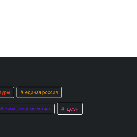
туры
единая россия
цсзн
фимушкина валентина