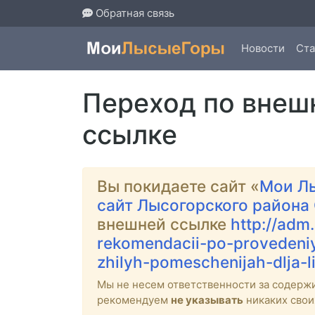
Обратная связь
Новости
Ста
Переход по внеш
ссылке
Вы покидаете сайт «
Мои Л
сайт Лысогорского района
внешней ссылке
http://adm
rekomendacii-po-provedeniy
zhilyh-pomeschenijah-dlja-l
Мы не несем ответственности за содерж
рекомендуем
не указывать
никаких свои