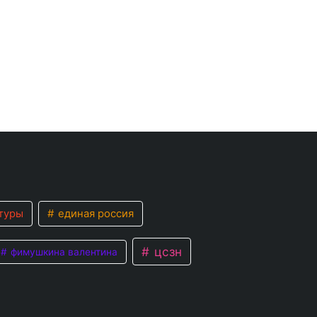
туры
единая россия
цсзн
фимушкина валентина