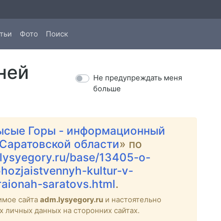
тьи
Фото
Поиск
ней
Не предупреждать меня
больше
ысые Горы - информационный
 Саратовской области
» по
.lysyegory.ru/base/13405-o-
hozjaistvennyh-kultur-v-
raionah-saratovs.html
.
имое сайта
adm.lysyegory.ru
и настоятельно
х личных данных на сторонних сайтах.