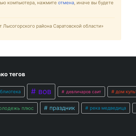
стью компьютера, нажмите
отмена
, иначе вы будете
 Лысогорского района Саратовской области»
ко тегов
вов
блиотека
дом куль
девличаров саит
праздник
лодежь плюс
река медведица