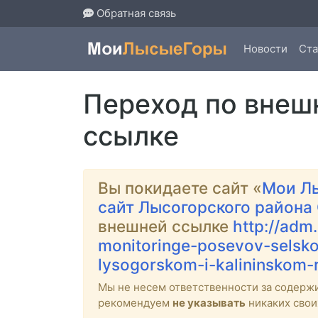
Обратная связь
Новости
Ста
Переход по внеш
ссылке
Вы покидаете сайт «
Мои Л
сайт Лысогорского района
внешней ссылке
http://adm
monitoringe-posevov-selsko
lysogorskom-i-kalininskom-
Мы не несем ответственности за содерж
рекомендуем
не указывать
никаких свои