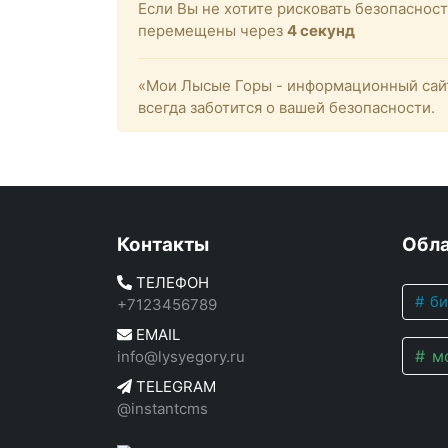
Если Вы не хотите рисковать безопасно
перемещены через
4
секунд
«Мои Лысые Горы - информационный сайт
всегда заботится о вашей безопасности.
Контакты
Обла
ТЕЛЕФОН
би
+7123456789
EMAIL
мо
info@lysyegory.ru
TELEGRAM
@instantcms