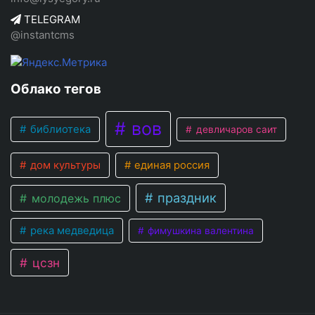
TELEGRAM
@instantcms
Облако тегов
вов
библиотека
девличаров саит
дом культуры
единая россия
праздник
молодежь плюс
река медведица
фимушкина валентина
цсзн