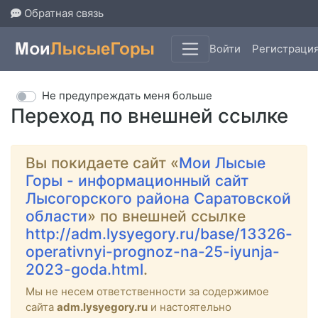
Обратная связь
Войти
Регистраци
Не предупреждать меня больше
Переход по внешней ссылке
Вы покидаете сайт «
Мои Лысые
Горы - информационный сайт
Лысогорского района Саратовской
области
» по внешней ссылке
http://adm.lysyegory.ru/base/13326-
operativnyi-prognoz-na-25-iyunja-
2023-goda.html
.
Мы не несем ответственности за содержимое
сайта
adm.lysyegory.ru
и настоятельно