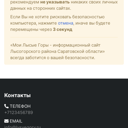
рекомендуем
не указывать
никаких своих личных
данных на сторонних сайтах.
Если Вы не хотите рисковать безопасностью
компьютера, нажмите
отмена
, иначе вы будете
перемещены через
3
секунд
«Мои Лысые Горы - информационный сайт
Лысогорского района Саратовской области»
всегда заботится о вашей безопасности.
Контакты
ТЕЛЕФОН
+7123456789
EMAIL
info@lysyegory.ru