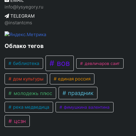
EMAIL
info@lysyegory.ru
TELEGRAM
@instantcms
Облако тегов
вов
библиотека
девличаров саит
дом культуры
единая россия
праздник
молодежь плюс
река медведица
фимушкина валентина
цсзн