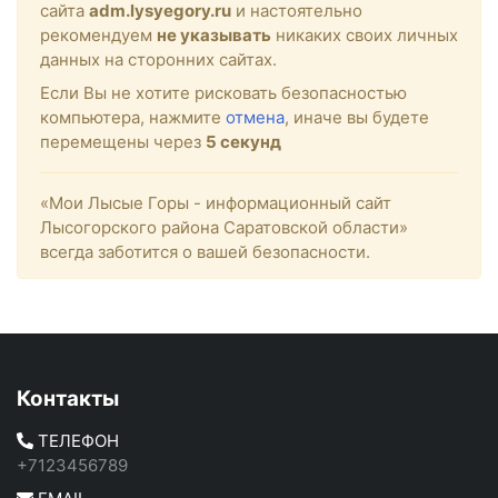
сайта
adm.lysyegory.ru
и настоятельно
рекомендуем
не указывать
никаких своих личных
данных на сторонних сайтах.
Если Вы не хотите рисковать безопасностью
компьютера, нажмите
отмена
, иначе вы будете
перемещены через
4
секунд
«Мои Лысые Горы - информационный сайт
Лысогорского района Саратовской области»
всегда заботится о вашей безопасности.
Контакты
ТЕЛЕФОН
+7123456789