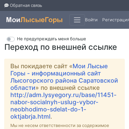
Обратная связь
Войти
Регистраци
Не предупреждать меня больше
Переход по внешней ссылке
Вы покидаете сайт «
Мои Лысые
Горы - информационный сайт
Лысогорского района Саратовской
области
» по внешней ссылке
http://adm.lysyegory.ru/base/11451-
nabor-socialnyh-uslug-vybor-
neobhodimo-sdelat-do-1-
oktjabrja.html
.
Мы не несем ответственности за содержимое