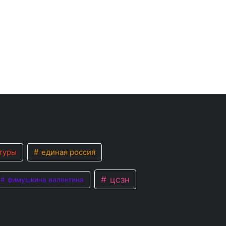
туры
единая россия
цсзн
фимушкина валентина