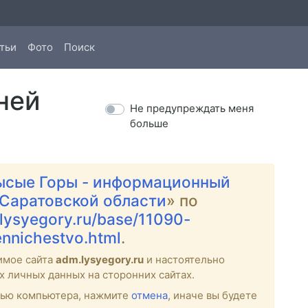
тьи
Фото
Поиск
ней
Не предупреждать меня
больше
ысые Горы - информационный
 Саратовской области
» по
.lysyegory.ru/base/11090-
ennichestvo.html
.
имое сайта
adm.lysyegory.ru
и настоятельно
х личных данных на сторонних сайтах.
стью компьютера, нажмите
отмена
, иначе вы будете