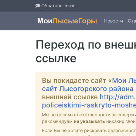
Обратная связь
Новости
Ста
Переход по внеш
ссылке
Вы покидаете сайт «
Мои Л
сайт Лысогорского района
внешней ссылке
http://adm
policeiskimi-raskryto-mosh
Мы не несем ответственности за содерж
рекомендуем
не указывать
никаких свои
Если Вы не хотите рисковать безопасно