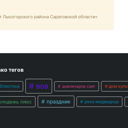
 Лысогорского района Саратовской области»
ко тегов
вов
блиотека
дом куль
девличаров саит
праздник
лодежь плюс
река медведица