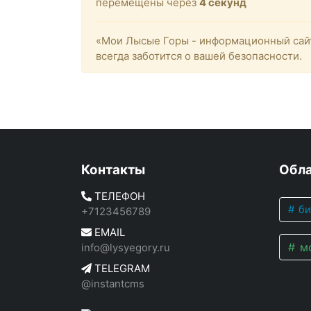
перемещены через
4
секунд
«Мои Лысые Горы - информационный сайт
всегда заботится о вашей безопасности.
Контакты
Обла
ТЕЛЕФОН
би
+7123456789
EMAIL
мо
info@lysyegory.ru
TELEGRAM
@instantcms