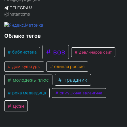
TELEGRAM
@instantcms
Облако тегов
вов
библиотека
девличаров саит
дом культуры
единая россия
праздник
молодежь плюс
река медведица
фимушкина валентина
цсзн