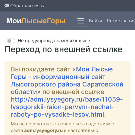
Обратная связь
Войти
Регистраци
Не предупреждать меня больше
Переход по внешней ссылке
Вы покидаете сайт «
Мои Лысые
Горы - информационный сайт
Лысогорского района Саратовской
области
» по внешней ссылке
http://adm.lysyegory.ru/base/11059-
lysogorskii-raion-pervym-nachal-
raboty-po-vysadke-lesov.html
.
Мы не несем ответственности за содержимое
сайта
adm.lysyegory.ru
и настоятельно