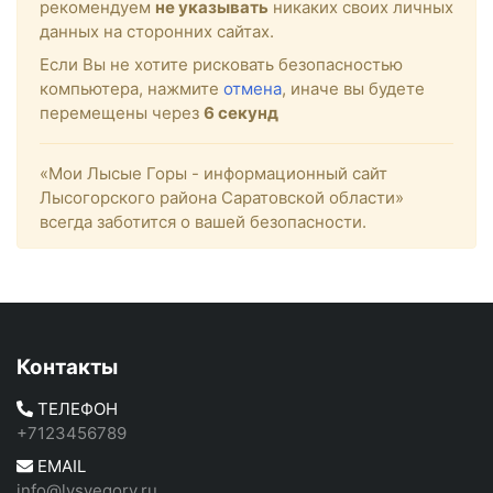
рекомендуем
не указывать
никаких своих личных
данных на сторонних сайтах.
Если Вы не хотите рисковать безопасностью
компьютера, нажмите
отмена
, иначе вы будете
перемещены через
5
секунд
«Мои Лысые Горы - информационный сайт
Лысогорского района Саратовской области»
всегда заботится о вашей безопасности.
Контакты
ТЕЛЕФОН
+7123456789
EMAIL
info@lysyegory.ru