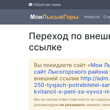
Обратная связь
Новости
Ста
Переход по внеш
ссылке
Вы покидаете сайт «
Мои Л
сайт Лысогорского района
внешней ссылке
http://adm
250-tysjach-potrebitelei-sar
kvitancii-s-peni-za-vyvoz-m
Мы не несем ответственности за содерж
рекомендуем
не указывать
никаких свои