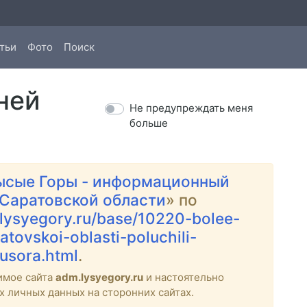
тьи
Фото
Поиск
ней
Не предупреждать меня
больше
ысые Горы - информационный
 Саратовской области
» по
.lysyegory.ru/base/10220-bolee-
atovskoi-oblasti-poluchili-
usora.html
.
имое сайта
adm.lysyegory.ru
и настоятельно
х личных данных на сторонних сайтах.