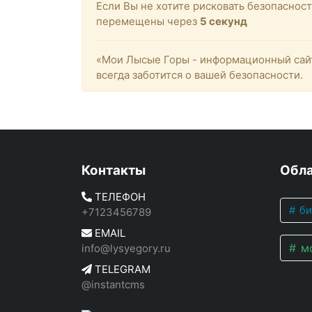
Если Вы не хотите рисковать безопасно
перемещены через
4
секунд
«Мои Лысые Горы - информационный сайт
всегда заботится о вашей безопасности.
Контакты
Обла
ТЕЛЕФОН
би
+7123456789
EMAIL
мо
info@lysyegory.ru
TELEGRAM
@instantcms