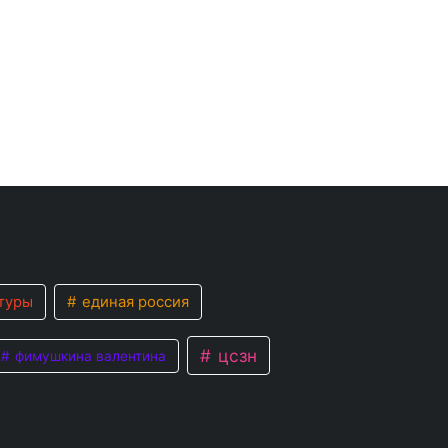
туры
единая россия
цсзн
фимушкина валентина