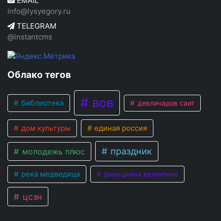
EMAIL
info@lysyegory.ru
TELEGRAM
@instantcms
Облако тегов
вов
библиотека
девличаров саит
дом культуры
единая россия
праздник
молодежь плюс
река медведица
фимушкина валентина
цсзн