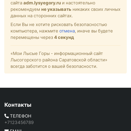
сайта
adm.lysyegory.ru
и настоятельно
рекомендуем
не указывать
никаких своих личных
данных на сторонних сайтах.
Если Вы не хотите рисковать безопасностью
компьютера, нажмите
отмена
, иначе вы будете
перемещены через
4
секунд
«Мои Лысые Горы - информационный сайт
Лысогорского района Саратовской области»
всегда заботится о вашей безопасности.
Контакты
ТЕЛЕФОН
+7123456789