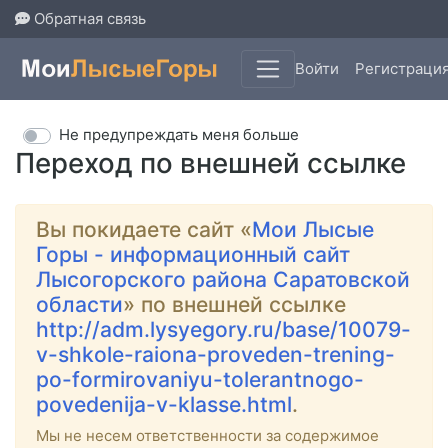
Обратная связь
Войти
Регистраци
Не предупреждать меня больше
Переход по внешней ссылке
Вы покидаете сайт «
Мои Лысые
Горы - информационный сайт
Лысогорского района Саратовской
области
» по внешней ссылке
http://adm.lysyegory.ru/base/10079-
v-shkole-raiona-proveden-trening-
po-formirovaniyu-tolerantnogo-
povedenija-v-klasse.html
.
Мы не несем ответственности за содержимое