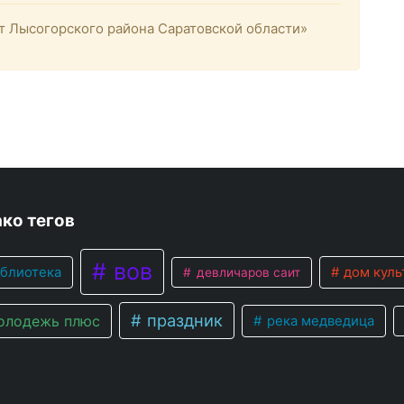
 Лысогорского района Саратовской области»
ко тегов
вов
блиотека
дом куль
девличаров саит
праздник
лодежь плюс
река медведица