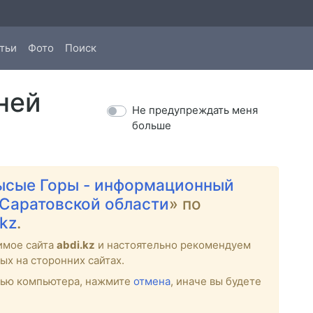
тьи
Фото
Поиск
ней
Не предупреждать меня
больше
ысые Горы - информационный
 Саратовской области
» по
.kz
.
имое сайта
abdi.kz
и настоятельно рекомендуем
ых на сторонних сайтах.
стью компьютера, нажмите
отмена
, иначе вы будете