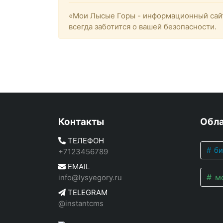
«Мои Лысые Горы - информационный сайт
всегда заботится о вашей безопасности.
Контакты
Обла
ТЕЛЕФОН
би
+7123456789
EMAIL
мо
info@lysyegory.ru
TELEGRAM
@instantcms