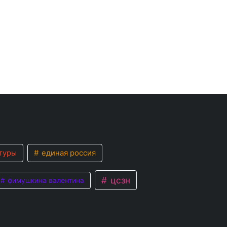
туры
единая россия
цсзн
фимушкина валентина