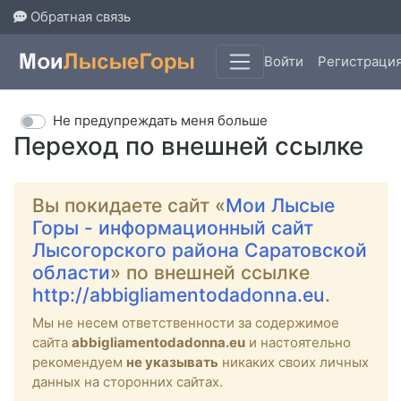
Обратная связь
Войти
Регистраци
Не предупреждать меня больше
Переход по внешней ссылке
Вы покидаете сайт «
Мои Лысые
Горы - информационный сайт
Лысогорского района Саратовской
области
» по внешней ссылке
http://abbigliamentodadonna.eu
.
Мы не несем ответственности за содержимое
сайта
abbigliamentodadonna.eu
и настоятельно
рекомендуем
не указывать
никаких своих личных
данных на сторонних сайтах.