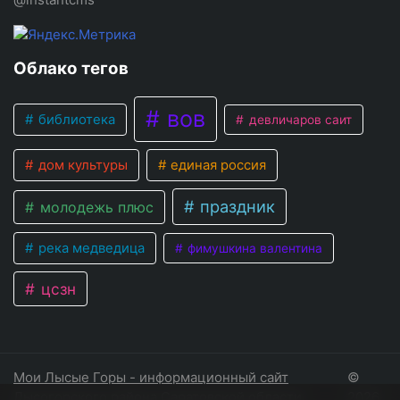
Облако тегов
вов
библиотека
девличаров саит
дом культуры
единая россия
праздник
молодежь плюс
река медведица
фимушкина валентина
цсзн
Мои Лысые Горы - информационный сайт
©
Лысогорского района Саратовской области
2026