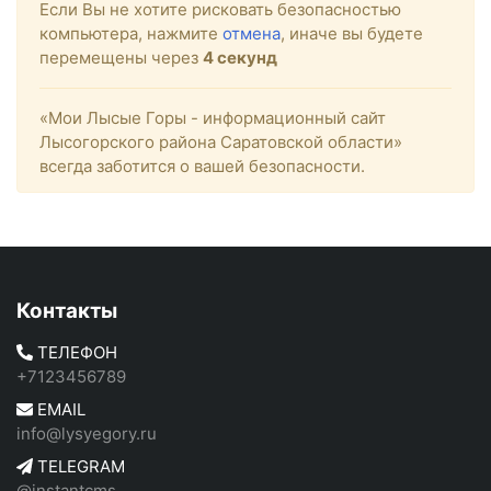
Если Вы не хотите рисковать безопасностью
компьютера, нажмите
отмена
, иначе вы будете
перемещены через
4
секунд
«Мои Лысые Горы - информационный сайт
Лысогорского района Саратовской области»
всегда заботится о вашей безопасности.
Контакты
ТЕЛЕФОН
+7123456789
EMAIL
info@lysyegory.ru
TELEGRAM
@instantcms