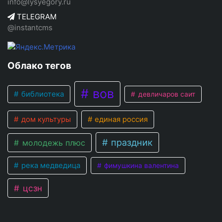
info@lysyegory.ru
TELEGRAM
@instantcms
Облако тегов
вов
библиотека
девличаров саит
дом культуры
единая россия
праздник
молодежь плюс
река медведица
фимушкина валентина
цсзн