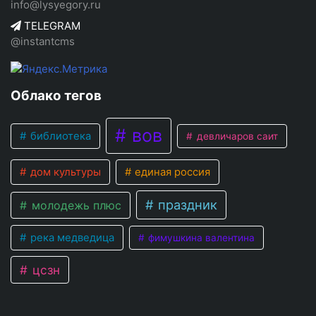
info@lysyegory.ru
TELEGRAM
@instantcms
Облако тегов
вов
библиотека
девличаров саит
дом культуры
единая россия
праздник
молодежь плюс
река медведица
фимушкина валентина
цсзн