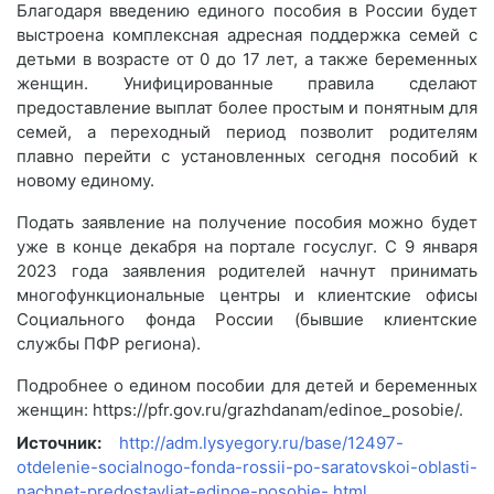
Благодаря введению единого пособия в России будет
выстроена комплексная адресная поддержка семей с
детьми в возрасте от 0 до 17 лет, а также беременных
женщин. Унифицированные правила сделают
предоставление выплат более простым и понятным для
семей, а переходный период позволит родителям
плавно перейти с установленных сегодня пособий к
новому единому.
Подать заявление на получение пособия можно будет
уже в конце декабря на портале госуслуг. С 9 января
2023 года заявления родителей начнут принимать
многофункциональные центры и клиентские офисы
Социального фонда России (бывшие клиентские
службы ПФР региона).
Подробнее о едином пособии для детей и беременных
женщин: https://pfr.gov.ru/grazhdanam/edinoe_posobie/.
Источник:
http://adm.lysyegory.ru/base/12497-
otdelenie-socialnogo-fonda-rossii-po-saratovskoi-oblasti-
nachnet-predostavljat-edinoe-posobie-.html