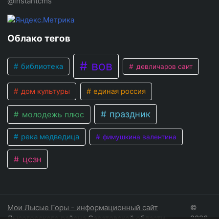
@instantcms
Облако тегов
вов
библиотека
девличаров саит
дом культуры
единая россия
праздник
молодежь плюс
река медведица
фимушкина валентина
цсзн
Мои Лысые Горы - информационный сайт
©
Лысогорского района Саратовской области
2026