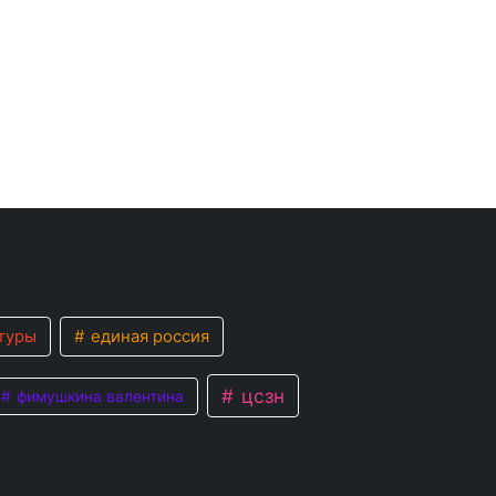
туры
единая россия
цсзн
фимушкина валентина