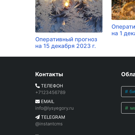
Операти
на 1 де
Оперативный прогноз
на 15 декабря 2023 г.
Контакты
Обла
ТЕЛЕФОН
би
+7123456789
EMAIL
мо
info@lysyegory.ru
TELEGRAM
@instantcms