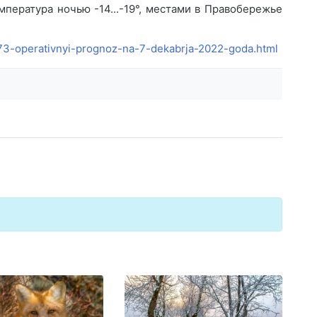
мпература ночью -14...-19°, местами в Правобережье
373-operativnyi-prognoz-na-7-dekabrja-2022-goda.html