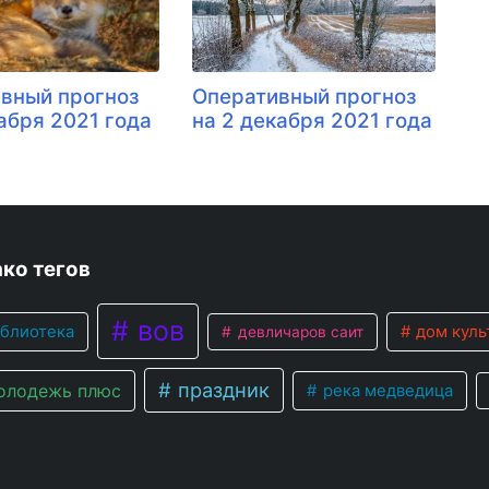
вный прогноз
Оперативный прогноз
кабря 2021 года
на 2 декабря 2021 года
ко тегов
вов
блиотека
дом куль
девличаров саит
праздник
лодежь плюс
река медведица