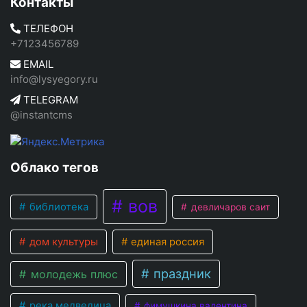
Контакты
ТЕЛЕФОН
+7123456789
EMAIL
info@lysyegory.ru
TELEGRAM
@instantcms
Облако тегов
вов
библиотека
девличаров саит
дом культуры
единая россия
праздник
молодежь плюс
река медведица
фимушкина валентина