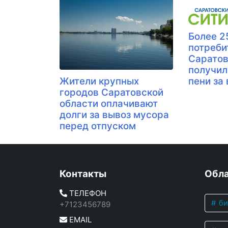
Более 2
потреби
Саратов
получил
Жители крупных
пени за
городов Саратовcкой
области оплачивают
долги за вывоз мусора
перед отпуском
Контакты
Обла
ТЕЛЕФОН
би
+7123456789
EMAIL