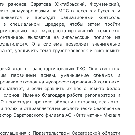
и районов Саратова (Октябрьский, Фрунзенский,
вляются мусоровозами на МПС в поселках Гуселка и
ешивается и проходит радиационный контроль.
я в специальном шредере, чтобы затем пройти
ртированию на мусоросортировочный комплекс.
онтейнеры вывозятся на энгельсский полигон на
ультилифт». Эта система позволяет значительно
работ, увеличить темп грузоперевозок и сэкономить
вый этап в транспортировании ТКО. Они являются
ющим первичный прием, уменьшение объёмов и
ирование отходов на мусоросортировочный комплекс.
печатляют, и если сравнить их вес с чем-то более
с. слонов. Именно благодаря работе регоператора и
О происходит процесс обеления отросли, весь этот
и полях, а отправляется на экологически безопасные
ектор Саратовского филиала АО «Ситиматик» Михаил
 соглашения с Правительством Саратовской области