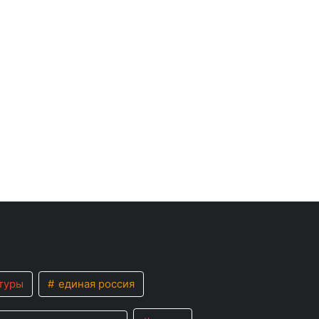
туры
единая россия