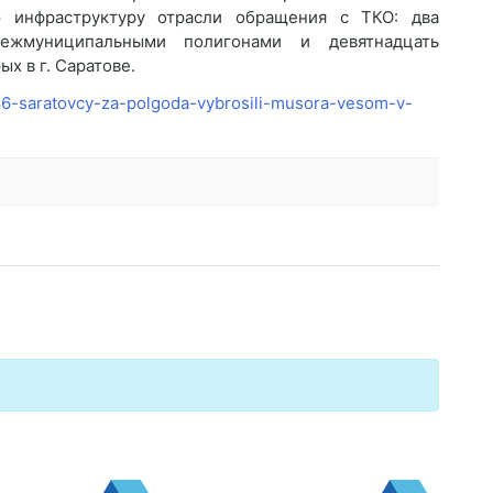
ю инфраструктуру отрасли обращения с ТКО: два
ежмуниципальными полигонами и девятнадцать
х в г. Саратове.
686-saratovcy-za-polgoda-vybrosili-musora-vesom-v-