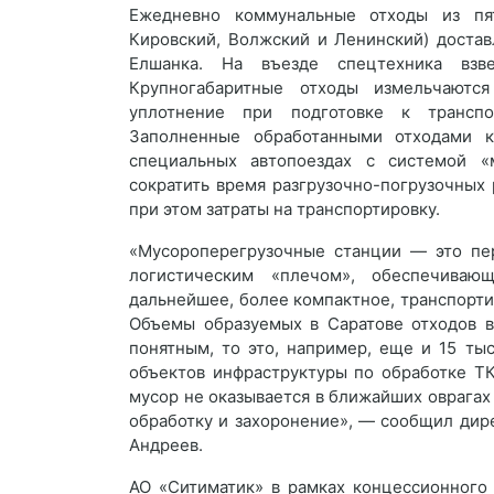
Ежедневно коммунальные отходы из пят
Кировский, Волжский и Ленинский) доста
Елшанка. На въезде спецтехника взв
Крупногабаритные отходы измельчаютс
уплотнение при подготовке к транспо
Заполненные обработанными отходами к
специальных автопоездах с системой «м
сократить время разгрузочно-погрузочных 
при этом затраты на транспортировку.
«Мусороперегрузочные станции — это пер
логистическим «плечом», обеспечива
дальнейшее, более компактное, транспорт
Объемы образуемых в Саратове отходов в
понятным, то это, например, еще и 15 ты
объектов инфраструктуры по обработке ТК
мусор не оказывается в ближайших оврагах 
обработку и захоронение», — сообщил дир
Андреев.
АО «Ситиматик» в рамках концессионного