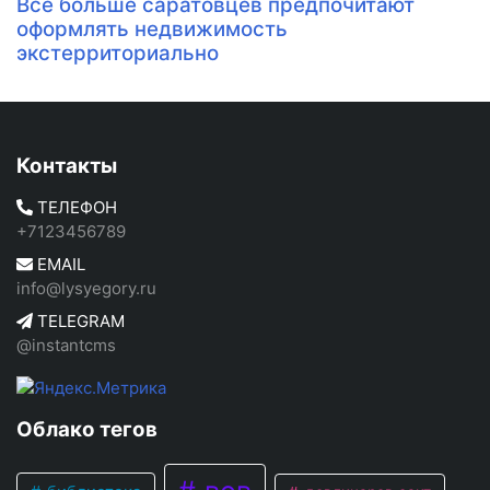
Все больше саратовцев предпочитают
оформлять недвижимость
экстерриториально
Контакты
ТЕЛЕФОН
+7123456789
EMAIL
info@lysyegory.ru
TELEGRAM
@instantcms
Облако тегов