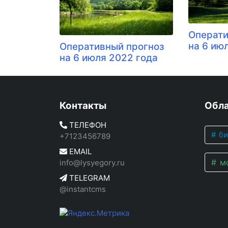
Операти
на 6 ию
Оперативный прогноз
на 6 июля 2022 года
Контакты
Обла
ТЕЛЕФОН
би
+7123456789
EMAIL
мо
info@lysyegory.ru
TELEGRAM
@instantcms