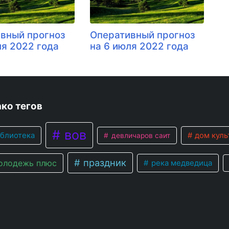
вный прогноз
Оперативный прогноз
ля 2022 года
на 6 июля 2022 года
ко тегов
вов
блиотека
дом куль
девличаров саит
праздник
лодежь плюс
река медведица