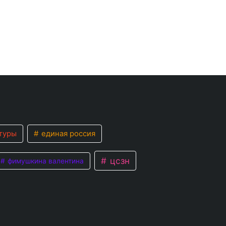
туры
единая россия
цсзн
фимушкина валентина