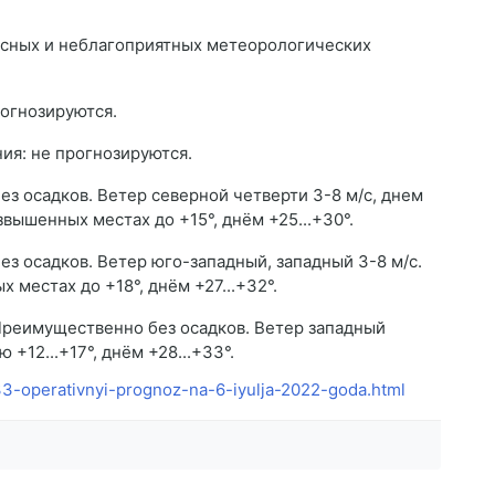
асных и неблагоприятных метеорологических
огнозируются.
ия: не прогнозируются.
ез осадков. Ветер северной четверти 3-8 м/с, днем
озвышенных местах до +15°, днём +25...+30°.
ез осадков. Ветер юго-западный, западный 3-8 м/с.
 местах до +18°, днём +27...+32°.
Преимущественно без осадков. Ветер западный
+12...+17°, днём +28...+33°.
533-operativnyi-prognoz-na-6-iyulja-2022-goda.html