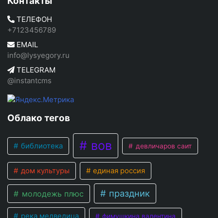
Контакты
ТЕЛЕФОН
+7123456789
EMAIL
info@lysyegory.ru
TELEGRAM
@instantcms
Облако тегов
вов
библиотека
девличаров саит
дом культуры
единая россия
праздник
молодежь плюс
река медведица
фимушкина валентина