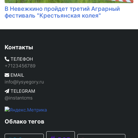
В Невежкино пройдет третий Аграрный
фестиваль "Крестьянская колея"
Контакты
ТЕЛЕФОН
+7123456789
EMAIL
info@lysyegory.ru
TELEGRAM
@instantcms
Облако тегов