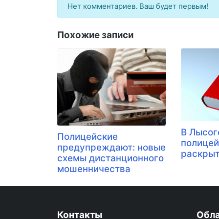
Нет комментариев. Ваш будет первым!
Похожие записи
В Лысог
Полицейские
полице
предупреждают: новые
раскры
схемы дистанционного
мошенничества
Контакты
Обла