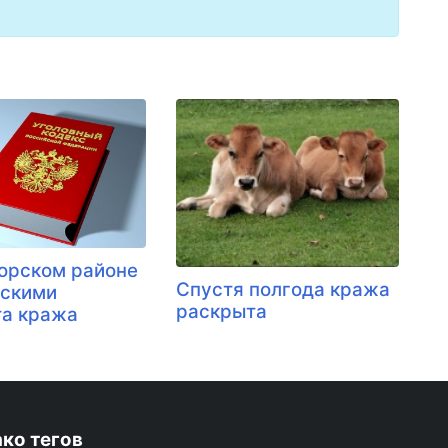
орском районе
Спустя полгода кража
йскими
раскрыта
та кража
ко тегов