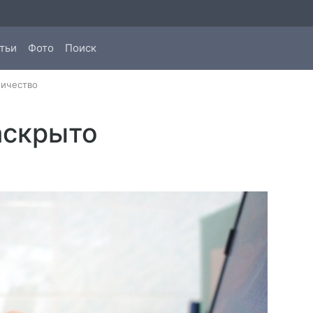
тьи
Фото
Поиск
ичество
аскрыто