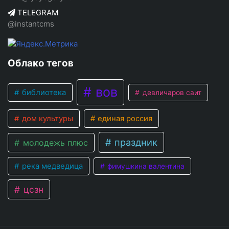
TELEGRAM
@instantcms
Облако тегов
вов
библиотека
девличаров саит
дом культуры
единая россия
праздник
молодежь плюс
река медведица
фимушкина валентина
цсзн