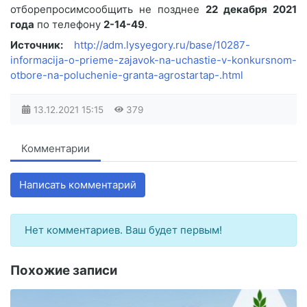
отборепросимсообщить не позднее
22 декабря 2021
года
по телефону
2-14-49
.
Источник:
http://adm.lysyegory.ru/base/10287-
informacija-o-prieme-zajavok-na-uchastie-v-konkursnom-
otbore-na-poluchenie-granta-agrostartap-.html
13.12.2021
15:15
379
Комментарии
Написать комментарий
Нет комментариев. Ваш будет первым!
Похожие записи