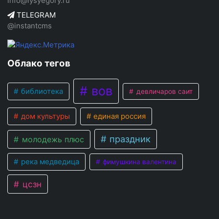
info@lysyegory.ru
TELEGRAM
@instantcms
Облако тегов
вов
библиотека
девличаров саит
дом культуры
единая россия
праздник
молодежь плюс
река медведица
фимушкина валентина
цсзн