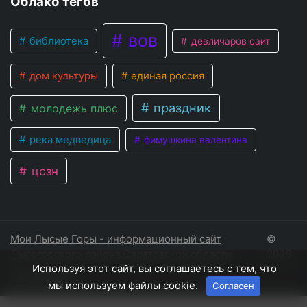
Облако тегов
вов
библиотека
девличаров саит
дом культуры
единая россия
праздник
молодежь плюс
река медведица
фимушкина валентина
цсзн
Мои Лысые Горы - информационный сайт
©
Лысогорского района Саратовской области
2026
Используя этот сайт, вы соглашаетесь с тем, что
Соглашение
мы используем файлы cookie.
Согласен