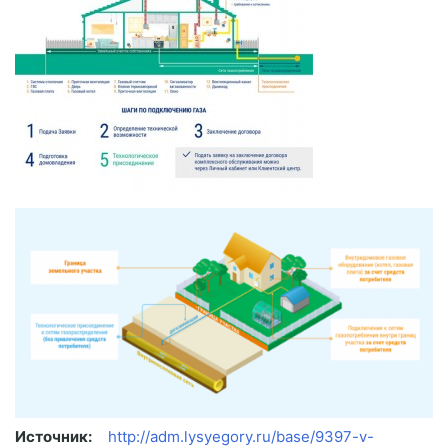
Источник:
http://adm.lysyegory.ru/base/9397-v-