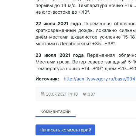
порывы до 14 м/с. Температура ночью +19...
на юго-востоке до +40°.
22 июля 2021 года
Переменная облачнос
кратковременный дождь, локально сильны
днём местами шквалистое усиление 15-18 м
местами в Левобережье +35...+38°.
23 июля 2021 года
Переменная облачно
Местами гроза. Ветер северо-западный 5-1
Температура ночью +14...+19°, днём +20...+2
Источник:
http://adm.lysyegory.ru/base/93
20.07.2021
14:10
387
Комментарии
Написать комментарий