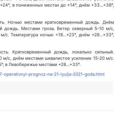
+24°, в пониженных местах до +14°, днём +33...+38°,
ть. Ночью местами кратковременный дождь. Днём
й дождь. Местами гроза. Ветер северный 5-10 м/с,
/с. Температура ночью +18...+23°, днём +28...+33°,
сть. Кратковременный дождь, локально сильный.
0 м/с, днём местами шквалистое усиление 15-20 м/с.
5°, в Левобережье местами +28...+33°.
47-operativnyi-prognoz-na-21-iyulja-2021-goda.html