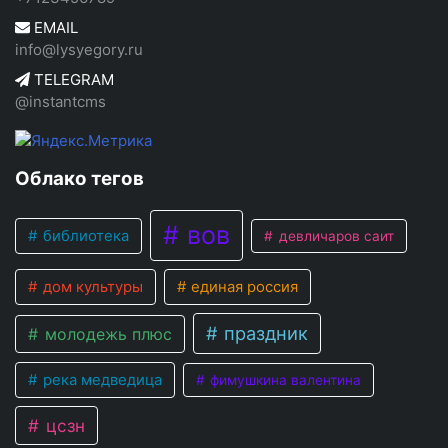
EMAIL
info@lysyegory.ru
TELEGRAM
@instantcms
Облако тегов
вов
библиотека
девличаров саит
дом культуры
единая россия
праздник
молодежь плюс
река медведица
фимушкина валентина
цсзн